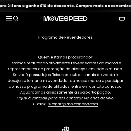
Ir para o conteúdo
 2 itens e ganhe $10 de desconto. Compre mais e economize a
Abrir menu de navegação
Abrir pesquisa
Abrir 
VELOCIDADE DE MOVIMENTO
Programa de Revendedores
Quem estamos procurando?
Estamos recrutando ativamente revendedores da marca e
representantes de promoção de alianças em todo o mundo.
Se você possui lojas físicas ou outros canais de venda e
deseja se tornar um revendedor da nossa marca e participar
do nosso programa de afiliados, entre em contato conosco.
Aguardamos ansiosamente a sua participação.
Fique à vontade para nos contatar via chat ao vivo.
E-mail:
support@movespeed.com