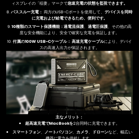
ィスプレイの「稲妻」マークで
急速充電の状態を監視できます。
パススルー充電：
両方のUSB-Cポートを使用して、
デバイスを同時
に充電および給電できるため、便利です。
10種類のスマート保護機能：
過電流保護
、
過電圧保護
、その他の高
度な安全機能
により、安全で確実な充電を保証します。
付属の100W USB-Cケーブル：
高速充電ケーブル
により、デバイ
スの高速入出力が保証されます。
主なメリット：
超高速充電でMacBookを
2台
同時に充電できます。
スマートフォン
、
ノートパソコン
、
カメラ
、
ドローン
など
、幅広い
機器に電力を供給します。