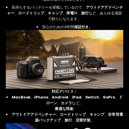
長持ちするバッテリーを搭載しているので、
アウトドアアドベンチ
ャー
、
ロードトリップ
、
キャンプ
、
停電
時、
旅行
など、あらゆる場面
で頼りになります。
安心のための
3年間
保証付き。
対応デバイス：
MacBook
、
iPhone
、
Android
、
iPad
、
Switch
、
GoPro
、
ド
ローン
、
カメラ
など。
最適な用途:
アウトドアアドベンチャー
、
ロードトリップ
、
キャンプ
、
非常用電
源バックアップ
、
旅行
、
災害対策
。