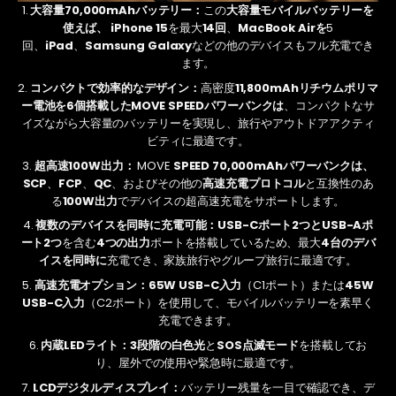
大容量70,000mAhバッテリー：
この
大容量モバイルバッテリーを
使えば、
iPhone 15
を最大
14回
、
MacBook Airを
5
回、
iPad
、
Samsung Galaxy
などの他のデバイスもフル充電でき
ます
。
コンパクトで効率的なデザイン：
高密度
11,800mAhリチウムポリマ
ー電池を6個搭載した
MOVE SPEEDパワーバンクは
、
コンパクトなサ
イズながら大容量のバッテリーを実現し、旅行やアウトドアアクティ
ビティに最適です。
超高速100W出力：
MOVE
SPEED 70,000mAhパワーバンクは、
SCP
、
FCP
、
QC
、およびその他の
高速充電プ​​ロトコル
と互換性のあ
る
100W出力
でデバイスの超高速充電をサポートします
。
複数のデバイスを同時に充電可能：
USB-Cポート2つと
USB-Aポ
ート2つ
を
含む
4つの出力
ポートを搭載しているため、最大
4台のデバ
イスを同時に
充電でき
、家族旅行やグループ旅行に最適です。
高速充電オプション：
65W USB-C入力
（C1ポート）または
45W
USB-C入力
（C2ポート）
を使用して、モバイルバッテリーを素早く
充電できます。
内蔵LEDライト：
3段階の白色光
と
SOS点滅モード
を搭載してお
り
、屋外での使用や緊急時に最適です。
LCDデジタルディスプレイ：
バッテリー残量を一目で確認でき、
デ