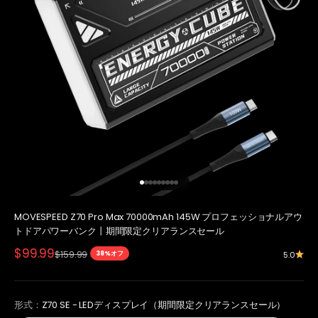
I18n Error: Missing interpolation val
I18n Error: Missing interpolation va
I18n Error: Missing interpolation v
I18n Error: Missing interpolation 
I18n Error: Missing interpolation
I18n Error: Missing interpolatio
I18n Error: Missing interpolatio
I18n Error: Missing interpolati
I18n Error: Missing interpolat
MOVESPEED Z70 Pro Max 70000mAh 145W プロフェッショナルアウ
トドアパワーバンク丨期間限定クリアランスセール
セール価格
$99.99
通常価格
$159.99
5.0
38%オフ
形式：
Z70 SE - LEDディスプレイ（期間限定クリアランスセール）