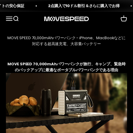
コンテンツへスキップ
の安心保証
2点購入で10ドル割引＆さらに購入でお得
メニューを開く
検索を開く
カート
移動速度
MOVE SPEED 70,000mAhパワーバンク - iPhone、MacBookなどに
対応する超高速充電、大容量バッテリー
MOVE SPEED 70,000mAhパワーバンクが旅行、キャンプ、緊急時
のバックアップに最適なポータブルパワーバンクである理由